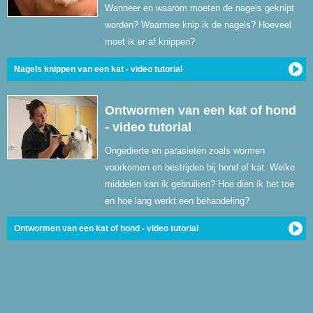
Wanneer en waarom moeten de nagels geknipt
worden? Waarmee knip ik de nagels? Hoeveel
moet ik er af knippen?
Nagels knippen van een kat - video tutorial
Ontwormen van een kat of hond
- video tutorial
Ongedierte en parasieten zoals wormen
voorkomen en bestrijden bij hond of kat. Welke
middelen kan ik gebruiken? Hoe dien ik het toe
en hoe lang werkt een behandeling?
Ontwormen van een kat of hond - video tutorial