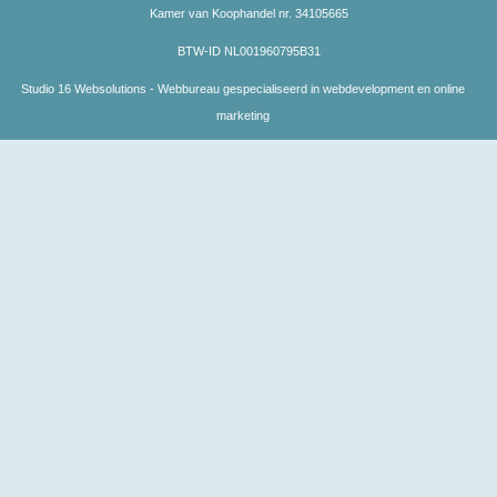
Kamer van Koophandel nr. 34105665
BTW-ID NL001960795B31
Studio 16 Websolutions - Webbureau gespecialiseerd in webdevelopment en online
marketing
testcategory