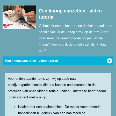
Een knoop aanzetten - video
tutorial
Gebruik ik een enkele of een dubbele draad in de
naald? Naai ik de knoop strak op de stof? Hoe
vaak moet de draad door de oogjes van de
knoop? Hoe borg ik de draad vast als ik klaar
ben?
Een knoop aanzetten - video tutorial
Voor onderstaande items zijn wij op zoek naar
bedrijven/professionals die ons kunnen ondersteunen in de
productie van onze video tutorials. Indien u interesse heeft neemt
u dan contact met ons op.
Naaien met een naaimachine - De meest voorkomende
handelingen bij gebruik van een naaimachine.