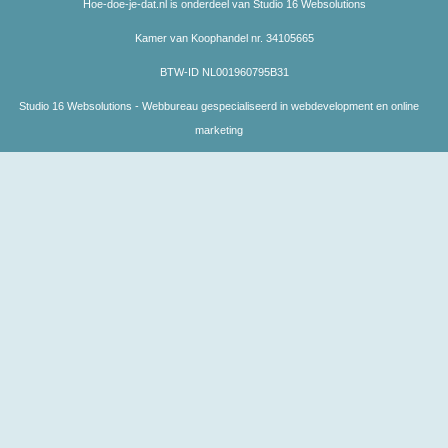
Hoe-doe-je-dat.nl is onderdeel van Studio 16 Websolutions
Kamer van Koophandel nr. 34105665
BTW-ID NL001960795B31
Studio 16 Websolutions - Webbureau gespecialiseerd in webdevelopment en online
marketing
testcategory