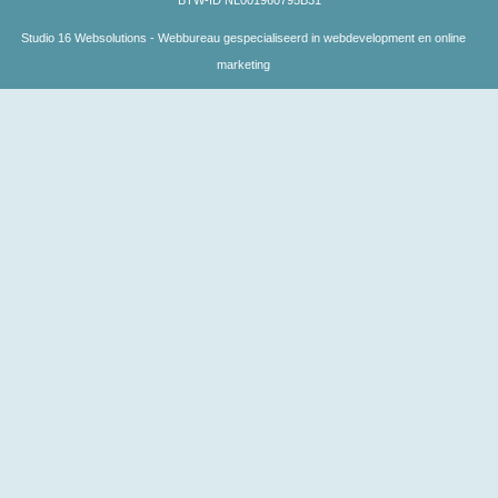
BTW-ID NL001960795B31
Studio 16 Websolutions - Webbureau gespecialiseerd in webdevelopment en online
marketing
testcategory