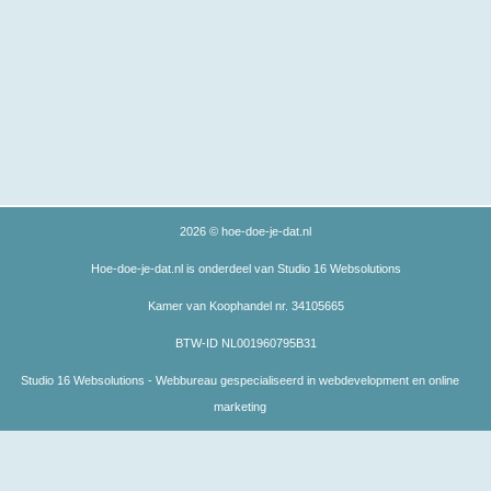
2026 © hoe-doe-je-dat.nl
Hoe-doe-je-dat.nl is onderdeel van Studio 16 Websolutions
Kamer van Koophandel nr. 34105665
BTW-ID NL001960795B31
Studio 16 Websolutions - Webbureau gespecialiseerd in webdevelopment en online
marketing
testarticle