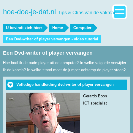
hoe-doe-je-dat.nl
Tips & Clips van de vakman
U bevindt zich hier:
Home
Computer
Een Dvd-writer of player vervangen - video tutorial
Een Dvd-writer of player vervangen
Hoe haal ik de oude player uit de computer? In welke volgorde verwijder
ik de kabels? In welke stand moet de jumper achterop de player staan?
Volledige handleiding dvd-writer of player vervangen
Gerardo Boon
ICT specialist